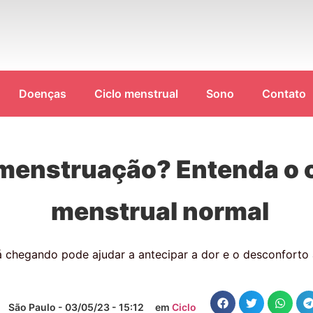
Doenças
Ciclo menstrual
Sono
Contato
menstruação? Entenda o c
menstrual normal
chegando pode ajudar a antecipar a dor e o desconforto as
São Paulo -
03/05/23 - 15:12
em
Ciclo