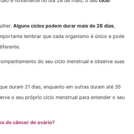
 maio e novamente no dia 28 de maio, o seu
ciclo
ulher.
Alguns ciclos podem durar mais de 28 dias
,
mportante lembrar que cada organismo é único e pode
iferente.
acompanhamento do seu ciclo menstrual e observe suas
que duram 21 dias, enquanto em outras duram até 35
serve o seu próprio ciclo menstrual para entender o seu
os do câncer de ovário?